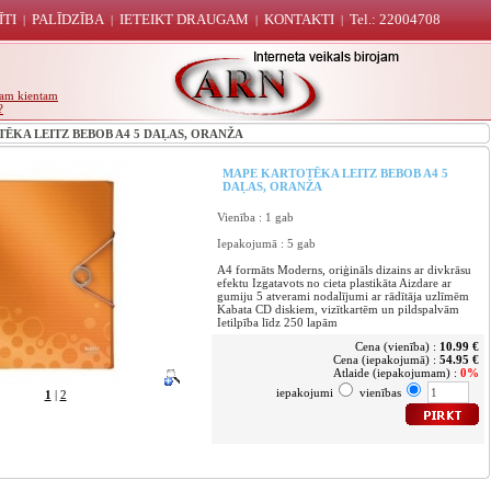
ĪTI
PALĪDZĪBA
IETEIKT DRAUGAM
KONTAKTI
Tel.: 22004708
|
|
|
|
unam kientam
?
KA LEITZ BEBOB A4 5 DAĻAS, ORANŽA
MAPE KARTOTĒKA LEITZ BEBOB A4 5
DAĻAS, ORANŽA
Vienība : 1 gab
Iepakojumā : 5 gab
A4 formāts Moderns, oriģināls dizains ar divkrāsu
efektu Izgatavots no cieta plastikāta Aizdare ar
gumiju 5 atverami nodalījumi ar rādītāja uzlīmēm
Kabata CD diskiem, vizītkartēm un pildspalvām
Ietilpība līdz 250 lapām
Cena (vienība) :
10.99 €
Cena (iepakojumā) :
54.95 €
Atlaide (iepakojumam) :
0%
iepakojumi
vienības
1
|
2