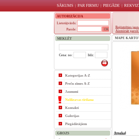
SĀKUMS
PAR FIRMU
PIEGĀDE
REKVIZ
|
|
|
AUTORIZĀCIJA
Lietotājvārds:
Reģistrēties ja
Parole:
Aizmirsāt paroli
MAPE KARTOTĒ
MEKLĒT
Cena: no:
līdz:
Kategorijas A-Z
Preču zīmes A-Z
Jaunumi
Noliktavas tīrīšana
Kontakti
Galerijas
Piegādātājiem
Atpakaļ
GROZS