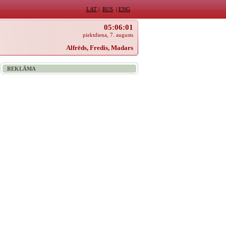
LAT
|
RUS
|
ENG
05:06:01
piektdiena, 7. augusts
Alfrēds, Fredis, Madars
REKLĀMA