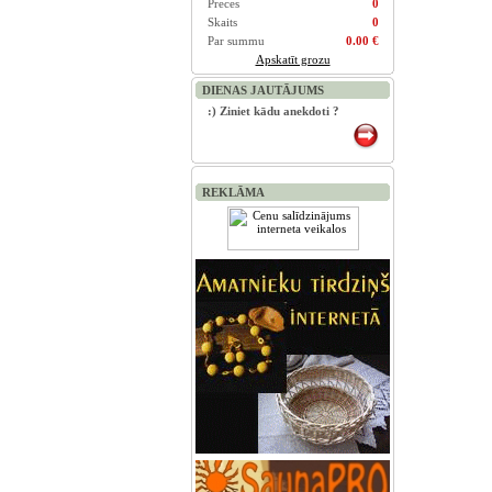
Preces
0
Skaits
0
Par summu
0.00 €
Apskatīt grozu
DIENAS JAUTĀJUMS
:) Ziniet kādu anekdoti ?
REKLĀMA