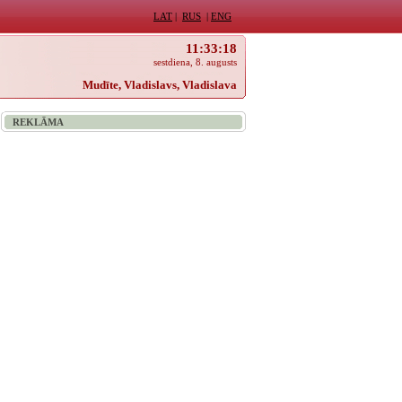
LAT
|
RUS
|
ENG
11:33:18
sestdiena, 8. augusts
Mudīte, Vladislavs, Vladislava
REKLĀMA