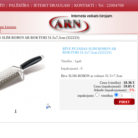
ĪTI
PALĪDZĪBA
IETEIKT DRAUGAM
KONTAKTI
Tel.: 22004708
|
|
|
|
unam kientam
?
SLIM-ROBON AR ROKTURI 31.5x7.3cm (322225)
RĪVE PUJADAS SLIM-ROBON AR
ROKTURI 31.5x7.3cm (322225)
Vienība : 1gab
Iepakojumā : 6
Rīve SLIM-ROBON ar rokturi 31.5×7.3cm
Cena (vienība) :
10.36 €
Cena (iepakojumā) :
59.05 €
Atlaide (iepakojumam) :
5%
iepakojumi
vienības
1