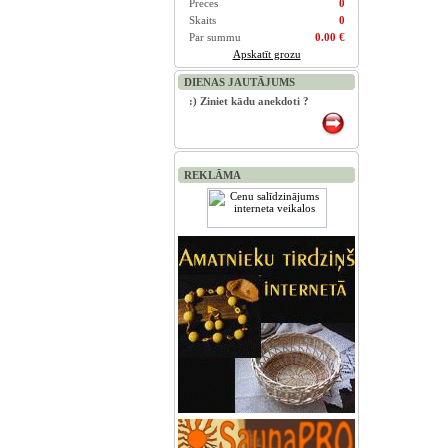
Preces
0
Skaits
0
Par summu
0.00 €
Apskatīt grozu
DIENAS JAUTĀJUMS
:) Ziniet kādu anekdoti ?
REKLĀMA