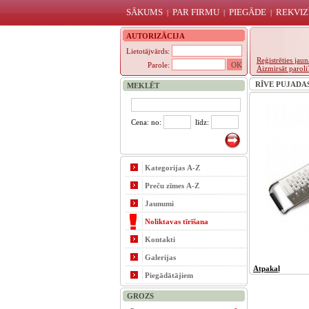
SĀKUMS
PAR FIRMU
PIEGĀDE
REKVIZ
|
|
|
AUTORIZĀCIJA
Lietotājvārds:
Reģistrēties ja
Parole:
Aizmirsāt paroli
RĪVE PUJADAS 
MEKLĒT
Cena: no:
līdz:
Kategorijas A-Z
Preču zīmes A-Z
Jaunumi
Noliktavas tīrīšana
Kontakti
Galerijas
Atpakaļ
Piegādātājiem
GROZS