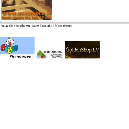
uz augšu
|
uz sākumu
|
saites
|
kontakti
|
Mūsu draugi