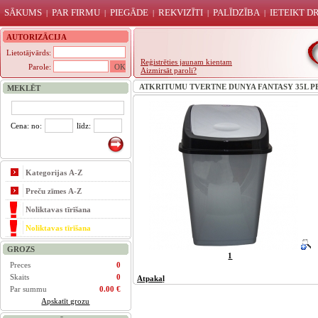
SĀKUMS
PAR FIRMU
PIEGĀDE
REKVIZĪTI
PALĪDZĪBA
IETEIKT 
|
|
|
|
|
AUTORIZĀCIJA
Lietotājvārds:
Reģistrēties jaunam kientam
Parole:
Aizmirsāt paroli?
ATKRITUMU TVERTNE DUNYA FANTASY 35L PE
MEKLĒT
Cena: no:
līdz:
Kategorijas A-Z
Preču zīmes A-Z
Noliktavas tīrīšana
Noliktavas tīrīšana
GROZS
1
Preces
0
Skaits
0
Atpakaļ
Par summu
0.00 €
Apskatīt grozu