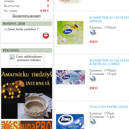
Товары
0
Количество
0
На сумму
0.00 €
Посмотреть корзину
KOSMĒTISKAS SALVETE
(886030)
ВОПРОС ДНЯ
Единица : 1*60gab
:) Ziniet kādu anekdoti ?
INFO
РЕКЛАМА
KOSMĒTISKAS SALVETES
KĀRTĪGAS (128002)
Единица : 1*90gab
В упаковке : 18 gab
INFO
TUALETES PAPĪRS ZEWA 
Единица : 1*8gab
В упаковке : 5 gab