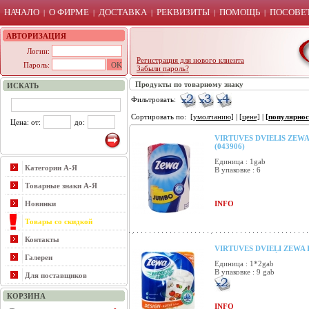
НАЧАЛО
О ФИРМЕ
ДОСТАВКА
РЕКВИЗИТЫ
ПОМОЩЬ
ПОСОВЕТ
|
|
|
|
|
АВТОРИЗАЦИЯ
Логин:
Регистрация для нового клиента
Пароль:
Забыли пароль?
Продукты по товарному знаку
ИСКАТЬ
Фильтровать:
Сортировать по:
[умолчанию]
|
[цене]
|
[популярнос
Цена: от:
до:
VIRTUVES DVIELIS ZEWA
(043906)
Единица : 1gab
Категории А-Я
В упаковке : 6
Товарные знаки А-Я
Новинки
INFO
Товары со скидкой
Контакты
VIRTUVES DVIEĻI ZEWA I
Галереи
Единица : 1*2gab
В упаковке : 9 gab
Для поставщиков
КОРЗИНА
INFO