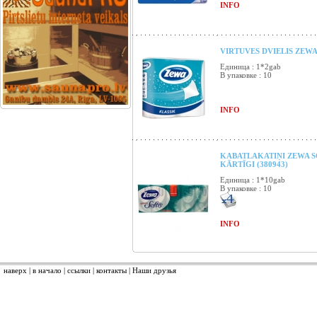
INFO
VIRTUVES DVIELIS ZEWA 
Единица : 1*2gab
В упаковке : 10
INFO
KABATLAKATIŅI ZEWA S
KĀRTĪGI (380943)
Единица : 1*10gab
В упаковке : 10
INFO
наверх
|
в начало
|
ссылки
|
контакты
|
Наши друзья