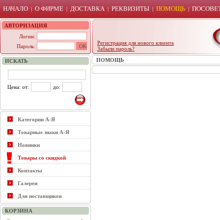
НАЧАЛО
О ФИРМЕ
ДОСТАВКА
РЕКВИЗИТЫ
ПОМОЩЬ
ПОСОВЕТ
|
|
|
|
|
АВТОРИЗАЦИЯ
Логин:
Регистрация для нового клиента
Пароль:
Забыли пароль?
ПОМОЩЬ
ИСКАТЬ
Цена: от:
до:
Категории А-Я
Товарные знаки А-Я
Новинки
Товары со скидкой
Контакты
Галереи
Для поставщиков
КОРЗИНА