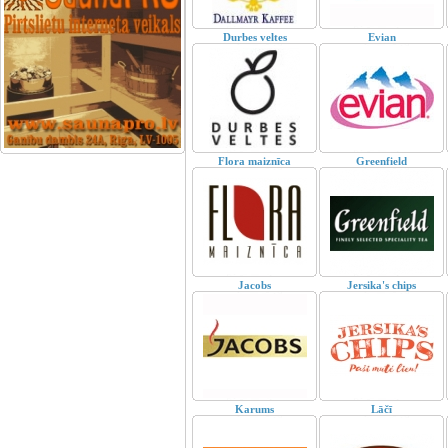
Durbes veltes
Evian
Flora maiznīca
Greenfield
Jacobs
Jersika's chips
Karums
Lāčī