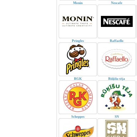
Monin
Nescafe
Pringles
Raffaello
RGK
Rūķīšu tēja
Scheppes
SN