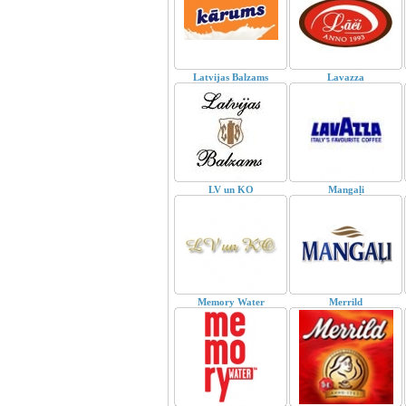
Latvijas Balzams
Lavazza
LV un KO
Mangaļi
Memory Water
Merrild