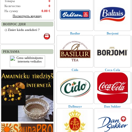
Товары
0
Количество
0
На сумму
0.00 €
Посмотреть корзину
ВОПРОС ДНЯ
:) Ziniet kādu anekdoti ?
Basilur
Borjomi
РЕКЛАМА
Cido
Coca-Cola
Dallmayr
Dan Sukker