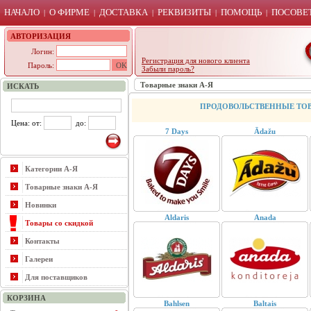
НАЧАЛО
О ФИРМЕ
ДОСТАВКА
РЕКВИЗИТЫ
ПОМОЩЬ
ПОСОВЕТ
|
|
|
|
|
АВТОРИЗАЦИЯ
Логин:
Регистрация для нового клиента
Пароль:
Забыли пароль?
Товарные знаки А-Я
ИСКАТЬ
ПРОДОВОЛЬСТВЕННЫЕ ТО
Цена: от:
до:
7 Days
Ādažu
Категории А-Я
Товарные знаки А-Я
Новинки
Aldaris
Anada
Товары со скидкой
Контакты
Галереи
Для поставщиков
КОРЗИНА
Bahlsen
Baltais