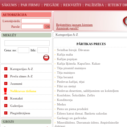
SĀKUMS
PAR FIRMU
PIEGĀDE
REKVIZĪTI
PALĪDZĪBA
IETEIKT 
|
|
|
|
|
AUTORIZĀCIJA
Lietotājvārds:
Reģistrēties jaunam kientam
Parole:
Aizmirsāt paroli?
Kategorijas A-Z
MEKLĒT
PĀRTIKAS PRECES
Svinības birojā. Dāvanas
Cena: no:
līdz:
Kafija malta
Kafijas pupiņas
Kafija šķīstoša. Kapučino. Kakao
Tēja piramid maisiņos
Kategorijas A-Z
Tēja maisiņos
Preču zīmes A-Z
Tēja beramā
Piedevas kafijai, tējai
Jaunumi
Filtri un sietiņi
Piedevas desertiem, saldējumiem un kokteiļiem
Noliktavas tīrīšana
Konfektes. Šokolādes. Zefīrs
Kontakti
Konditoreja
Medus
Galerijas
Piens un piena produkti
Piegādātājiem
Ēdiens katrai dienai. Banketu uzkodas
Garšaugi un garšvielas
GROZS
Minerālūdens. Dzeramais ūdens. Atspirdzinošie
dzērieni