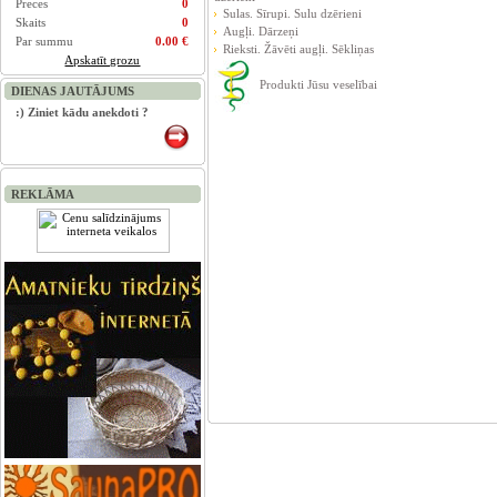
Preces
0
Sulas. Sīrupi. Sulu dzērieni
Skaits
0
Augļi. Dārzeņi
Par summu
0.00 €
Rieksti. Žāvēti augļi. Sēkliņas
Apskatīt grozu
Produkti Jūsu veselībai
DIENAS JAUTĀJUMS
:) Ziniet kādu anekdoti ?
REKLĀMA