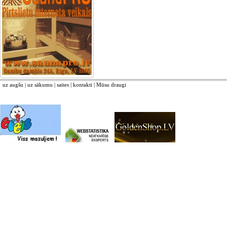
uz augšu
|
uz sākumu
|
saites
|
kontakti
|
Mūsu draugi