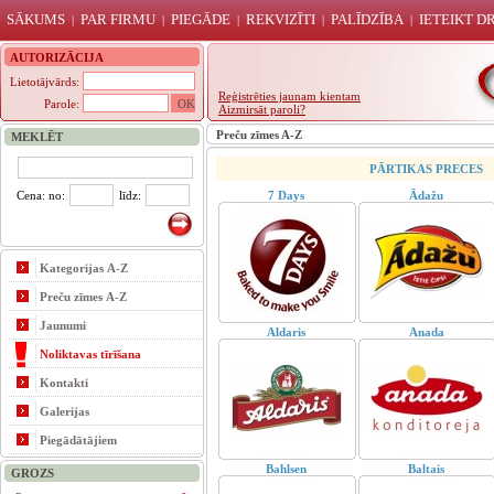
SĀKUMS
PAR FIRMU
PIEGĀDE
REKVIZĪTI
PALĪDZĪBA
IETEIKT 
|
|
|
|
|
AUTORIZĀCIJA
Lietotājvārds:
Reģistrēties jaunam kientam
Parole:
Aizmirsāt paroli?
Preču zīmes A-Z
MEKLĒT
PĀRTIKAS PRECES
Cena: no:
līdz:
7 Days
Ādažu
Kategorijas A-Z
Preču zīmes A-Z
Jaunumi
Aldaris
Anada
Noliktavas tīrīšana
Kontakti
Galerijas
Piegādātājiem
Bahlsen
Baltais
GROZS