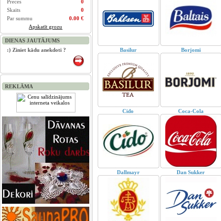
Preces
0
Skaits
0
Par summu
0.00 €
Apskatīt grozu
DIENAS JAUTĀJUMS
:) Ziniet kādu anekdoti ?
Basilur
Borjomi
REKLĀMA
Cido
Coca-Cola
Dallmayr
Dan Sukker