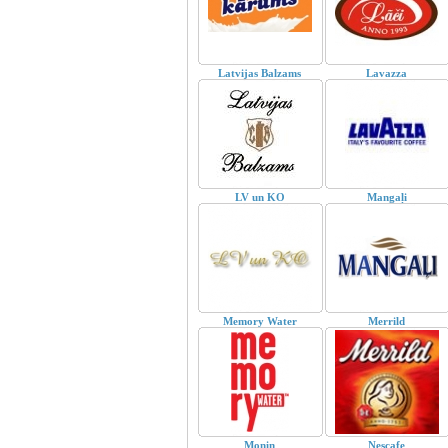
Latvijas Balzams
Lavazza
LV un KO
Mangaļi
Memory Water
Merrild
Monin
Nescafe