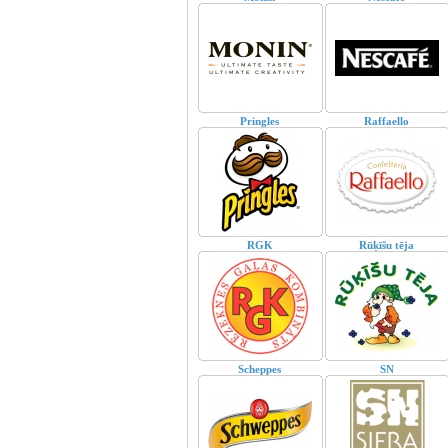
Pringles
Raffaello
RGK
Rūķīšu tēja
Scheppes
SN