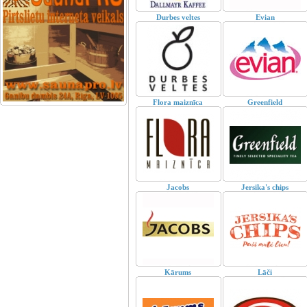
Durbes veltes
Evian
Flora maiznīca
Greenfield
Jacobs
Jersika's chips
Kārums
Lāči