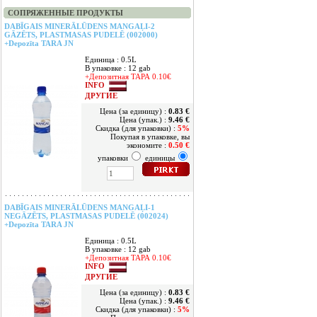
СОПРЯЖЕННЫЕ ПРОДУКТЫ
DABĪGAIS MINERĀLŪDENS MANGAĻI-2
GĀZĒTS, PLASTMASAS PUDELĒ (002000)
+Depozīta TARA JN
Единица : 0.5L
В упаковке : 12 gab
+Депозитная ТАРА 0.10€
INFO
ДРУГИЕ
Цена (за единицу) :
0.83 €
Цена (упак.) :
9.46 €
Скидка (для упаковки) :
5%
Покупая в упаковке, вы
экономите :
0.50 €
упаковки
единицы
DABĪGAIS MINERĀLŪDENS MANGAĻI-1
NEGĀZĒTS, PLASTMASAS PUDELĒ (002024)
+Depozīta TARA JN
Единица : 0.5L
В упаковке : 12 gab
+Депозитная ТАРА 0.10€
INFO
ДРУГИЕ
Цена (за единицу) :
0.83 €
Цена (упак.) :
9.46 €
Скидка (для упаковки) :
5%