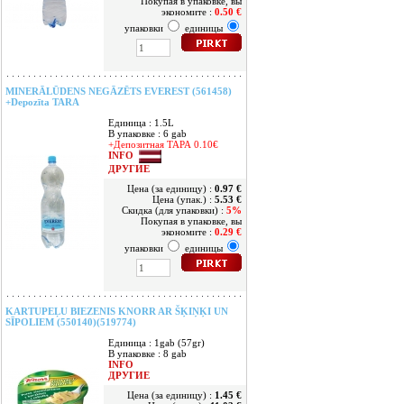
Покупая в упаковке, вы
экономите :
0.50 €
упаковки
единицы
MINERĀLŪDENS NEGĀZĒTS EVEREST (561458)
+Depozīta TARA
Единица : 1.5L
В упаковке : 6 gab
+Депозитная ТАРА 0.10€
INFO
ДРУГИЕ
Цена (за единицу) :
0.97 €
Цена (упак.) :
5.53 €
Скидка (для упаковки) :
5%
Покупая в упаковке, вы
экономите :
0.29 €
упаковки
единицы
KARTUPEĻU BIEZENIS KNORR AR ŠĶIŅĶI UN
SĪPOLIEM (550140)(519774)
Единица : 1gab (57gr)
В упаковке : 8 gab
INFO
ДРУГИЕ
Цена (за единицу) :
1.45 €