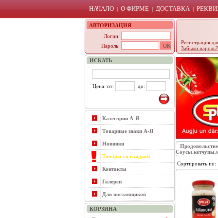
НАЧАЛО
О ФИРМЕ
ДОСТАВКА
РЕКВИ
|
|
|
АВТОРИЗАЦИЯ
Логин:
Регистрация дл
Пароль:
Забыли пароль?
ИСКАТЬ
Цена: от:
до:
Категории А-Я
Товарные знаки А-Я
Новинки
Продовольств
Соусы.кетчупы.
Товары со скидкой
Сортировать по
Контакты
Галереи
Для поставщиков
КОРЗИНА