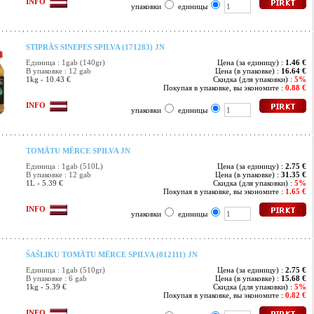
INFO
упаковки
единицы
STIPRĀS SINEPES SPILVA (171283) JN
Единица : 1gab (140gr)
Цена (за единицу) :
1.46 €
В упаковке : 12 gab
Цена (в упаковке) :
16.64 €
1kg - 10.43 €
Скидка (для упаковки) :
5%
Покупая в упаковке, вы экономите :
0.88 €
INFO
упаковки
единицы
TOMĀTU MĒRCE SPILVA JN
Единица : 1gab (510L)
Цена (за единицу) :
2.75 €
В упаковке : 12 gab
Цена (в упаковке) :
31.35 €
1L - 5.39 €
Скидка (для упаковки) :
5%
Покупая в упаковке, вы экономите :
1.65 €
INFO
упаковки
единицы
ŠAŠLIKU TOMĀTU MĒRCE SPILVA (012111) JN
Единица : 1gab (510gr)
Цена (за единицу) :
2.75 €
В упаковке : 6 gab
Цена (в упаковке) :
15.68 €
1kg - 5.39 €
Скидка (для упаковки) :
5%
Покупая в упаковке, вы экономите :
0.82 €
INFO