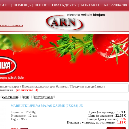
ЗИТЫ
ПОМОЩЬ
ПОСОВЕТОВАТЬ ДРУГУ
KONTAKTI
Tel.: 22004708
|
|
|
|
я нового клиента
енные товары
/
Продукты.закуски для банкета
/
Продуктовые добавки
/
майонезы
(количество: 4)
:
[умолчанию]
|
[цене]
|
[популярносли]
MĀRRUTKI SPILVA MĀJAS GAUMĒ (072238) JN
Единица : 1*200gr
Цена (за единицу) :
1.99 €
В упаковке : 12 gab
Цена (в упаковке) :
22.69 €
1kg - 9.95 €
Скидка (для упаковки) :
5%
Покупая в упаковке, вы экономите :
1.19 €