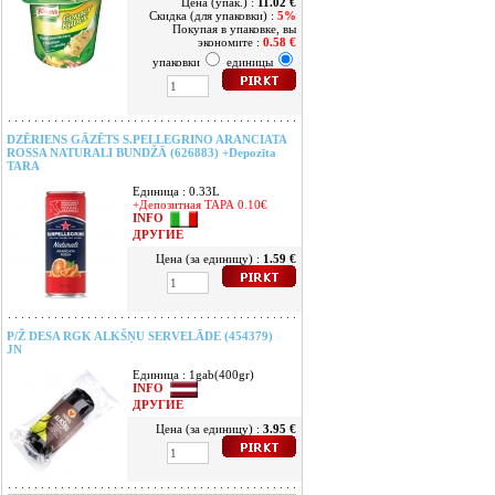
Цена (упак.) :
11.02 €
Скидка (для упаковки) :
5%
Покупая в упаковке, вы
экономите :
0.58 €
упаковки
единицы
DZĒRIENS GĀZĒTS S.PELLEGRINO ARANCIATA
ROSSA NATURALI BUNDŽĀ (626883) +Depozīta
TARA
Единица : 0.33L
+Депозитная ТАРА 0.10€
INFO
ДРУГИЕ
Цена (за единицу) :
1.59 €
P/Ž DESA RGK ALKŠŅU SERVELĀDE (454379)
JN
Единица : 1gab(400gr)
INFO
ДРУГИЕ
Цена (за единицу) :
3.95 €