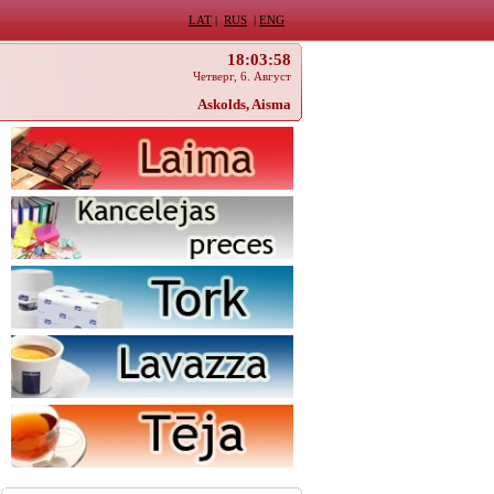
LAT
|
RUS
|
ENG
18:03:58
Четверг, 6. Август
Askolds, Aisma