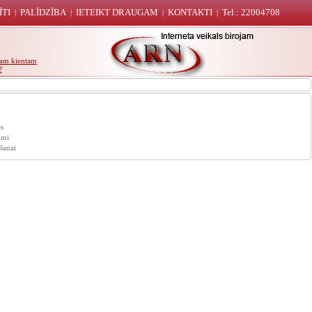
ĪTI
PALĪDZĪBA
IETEIKT DRAUGAM
KONTAKTI
Tel.: 22004708
|
|
|
|
unam kientam
?
s
umi
šanai