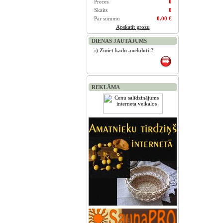
Preces
0
Skaits
0
Par summu
0.00 €
Apskatīt grozu
DIENAS JAUTĀJUMS
:) Ziniet kādu anekdoti ?
REKLĀMA