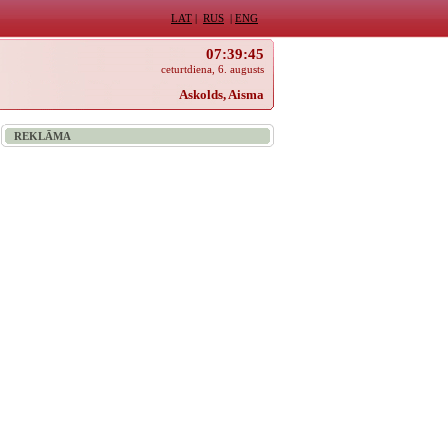
LAT
|
RUS
|
ENG
07:39:45
ceturtdiena, 6. augusts
Askolds, Aisma
REKLĀMA