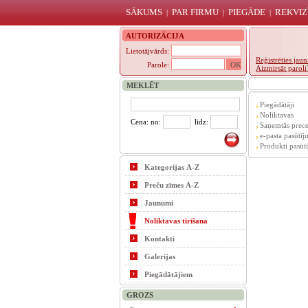
SĀKUMS
PAR FIRMU
PIEGĀDE
REKVIZ
|
|
|
AUTORIZĀCIJA
Lietotājvārds:
Reģistrēties ja
Parole:
Aizmirsāt paroli
MEKLĒT
Piegādātāji
Noliktavas
Cena: no:
līdz:
Saņemtās prece
e-pasta pasūtīj
Produkti pasūtī
Kategorijas A-Z
Preču zīmes A-Z
Jaunumi
Noliktavas tīrīšana
Kontakti
Galerijas
Piegādātājiem
GROZS