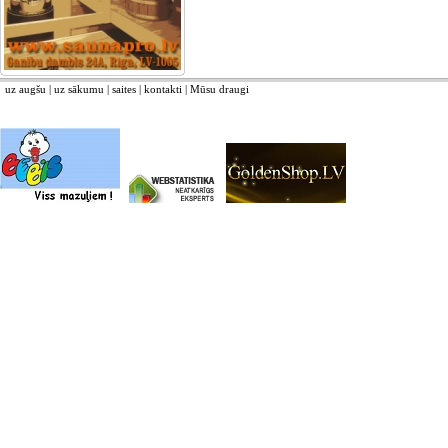
uz augšu
|
uz sākumu
|
saites
|
kontakti
|
Mūsu draugi