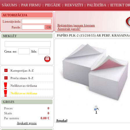
SĀKUMS
PAR FIRMU
PIEGĀDE
REKVIZĪTI
PALĪDZĪBA
IETEIKT 
|
|
|
|
|
AUTORIZĀCIJA
Lietotājvārds:
Reģistrēties jaunam kientam
Parole:
Aizmirsāt paroli?
PAPĪRS PLK-2 (15/210/15) AR PERF. KRASAINA 
MEKLĒT
Cena: no:
līdz:
Kategorijas A-Z
Preču zīmes A-Z
Noliktavas tīrīšana
Noliktavas tīrīšana
GROZS
Preces
0
1
Skaits
0
Par summu
0.00 €
Atpakaļ
Apskatīt grozu