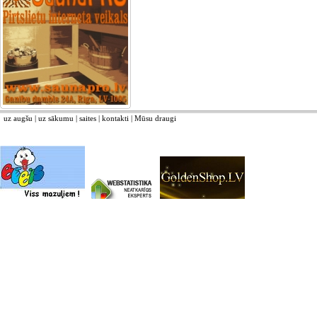
uz augšu
|
uz sākumu
|
saites
|
kontakti
|
Mūsu draugi