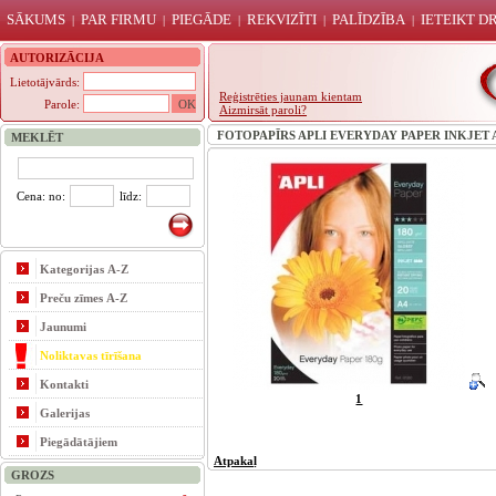
SĀKUMS
PAR FIRMU
PIEGĀDE
REKVIZĪTI
PALĪDZĪBA
IETEIKT 
|
|
|
|
|
AUTORIZĀCIJA
Lietotājvārds:
Reģistrēties jaunam kientam
Parole:
Aizmirsāt paroli?
FOTOPAPĪRS APLI EVERYDAY PAPER INKJET A4
MEKLĒT
Cena: no:
līdz:
Kategorijas A-Z
Preču zīmes A-Z
Jaunumi
Noliktavas tīrīšana
Kontakti
1
Galerijas
Piegādātājiem
Atpakaļ
GROZS