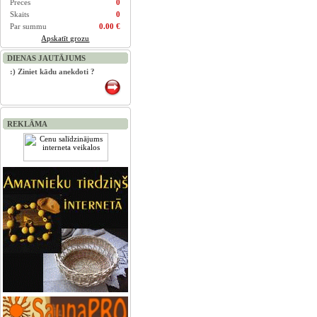
Preces
0
Skaits
0
Par summu
0.00 €
Apskatīt grozu
DIENAS JAUTĀJUMS
:) Ziniet kādu anekdoti ?
REKLĀMA