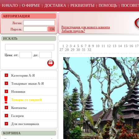
НАЧАЛО
О ФИРМЕ
ДОСТАВКА
РЕКВИЗИТЫ
ПОМОЩЬ
ПОСОВЕТ
|
|
|
|
|
АВТОРИЗАЦИЯ
Логин:
Регистрация для нового клиента
Пароль:
Забыли пароль?
ИСКАТЬ
1
2
3
4
5
6
7
8
9
10
11
12
13
14
15
16
17
27
28
29
30
31
32
Цена: от:
до:
Категории А-Я
Товарные знаки А-Я
Новинки
Товары со скидкой
Контакты
Галереи
Для поставщиков
КОРЗИНА