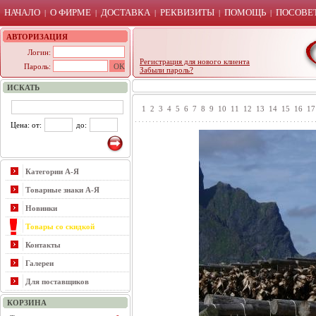
НАЧАЛО
О ФИРМЕ
ДОСТАВКА
РЕКВИЗИТЫ
ПОМОЩЬ
ПОСОВЕТ
|
|
|
|
|
АВТОРИЗАЦИЯ
Логин:
Регистрация для нового клиента
Пароль:
Забыли пароль?
ИСКАТЬ
1
2
3
4
5
6
7
8
9
10
11
12
13
14
15
16
17
Цена: от:
до:
Категории А-Я
Товарные знаки А-Я
Новинки
Товары со скидкой
Контакты
Галереи
Для поставщиков
КОРЗИНА