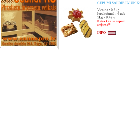
CEPUMI SALDIE LV UN KO
Vienība : 0.6kg
Iepakojumā : 4 gab
1kg - 9.42 €
Katrā kastītē cepumi
atšķiras!!!
INFO