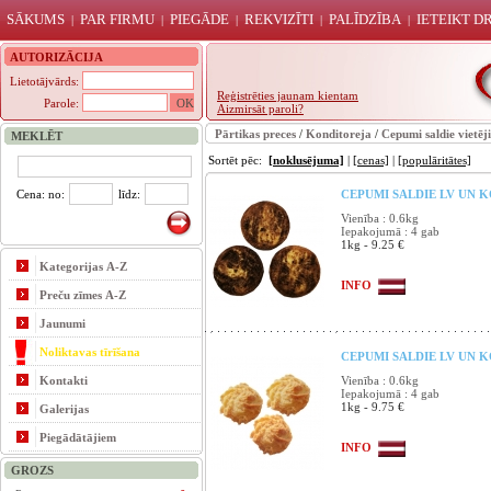
SĀKUMS
PAR FIRMU
PIEGĀDE
REKVIZĪTI
PALĪDZĪBA
IETEIKT 
|
|
|
|
|
AUTORIZĀCIJA
Lietotājvārds:
Reģistrēties jaunam kientam
Parole:
Aizmirsāt paroli?
Pārtikas preces
/
Konditoreja
/
Cepumi saldie vietēj
MEKLĒT
Sortēt pēc:
[noklusējuma]
|
[cenas]
|
[populāritātes]
Cena: no:
līdz:
CEPUMI SALDIE LV UN K
Vienība : 0.6kg
Iepakojumā : 4 gab
1kg - 9.25 €
Kategorijas A-Z
INFO
Preču zīmes A-Z
Jaunumi
Noliktavas tīrīšana
CEPUMI SALDIE LV UN K
Kontakti
Vienība : 0.6kg
Iepakojumā : 4 gab
1kg - 9.75 €
Galerijas
Piegādātājiem
INFO
GROZS