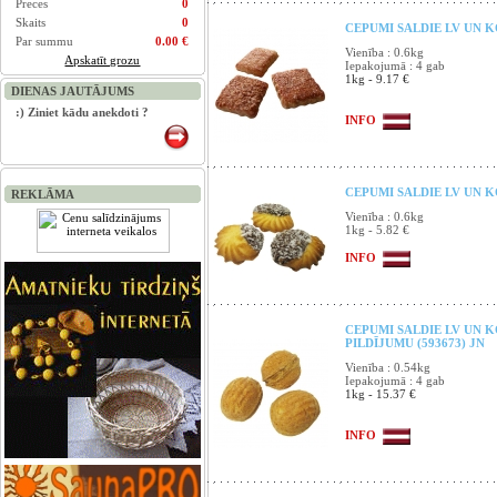
Preces
0
Skaits
0
CEPUMI SALDIE LV UN 
Par summu
0.00 €
Vienība : 0.6kg
Apskatīt grozu
Iepakojumā : 4 gab
1kg - 9.17 €
DIENAS JAUTĀJUMS
:) Ziniet kādu anekdoti ?
INFO
CEPUMI SALDIE LV UN KO
REKLĀMA
Vienība : 0.6kg
1kg - 5.82 €
INFO
CEPUMI SALDIE LV UN K
PILDĪJUMU (593673) JN
Vienība : 0.54kg
Iepakojumā : 4 gab
1kg - 15.37 €
INFO