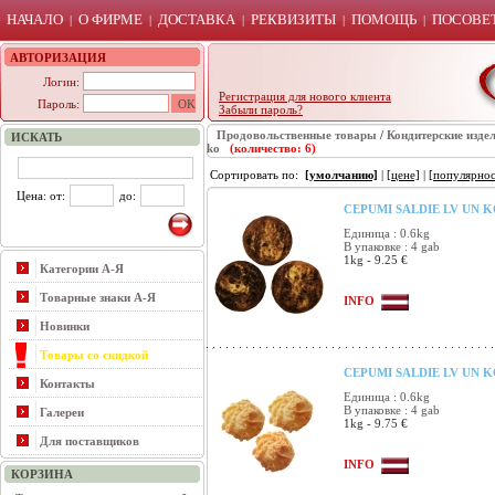
НАЧАЛО
О ФИРМЕ
ДОСТАВКА
РЕКВИЗИТЫ
ПОМОЩЬ
ПОСОВЕТ
|
|
|
|
|
АВТОРИЗАЦИЯ
Логин:
Регистрация для нового клиента
Пароль:
Забыли пароль?
Продовольственные товары
/
Кондитерские изде
ИСКАТЬ
ko
(количество: 6)
Сортировать по:
[умолчанию]
|
[цене]
|
[популярнос
Цена: от:
до:
CEPUMI SALDIE LV UN K
Единица : 0.6kg
В упаковке : 4 gab
1kg - 9.25 €
Категории А-Я
Товарные знаки А-Я
INFO
Новинки
Товары со скидкой
CEPUMI SALDIE LV UN K
Контакты
Единица : 0.6kg
В упаковке : 4 gab
Галереи
1kg - 9.75 €
Для поставщиков
INFO
КОРЗИНА