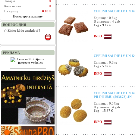
Товары
0
Количество
0
На сумму
0.00 €
CEPUMI SALDIE LV UN 
Посмотреть корзину
Единица : 0.6kg
В упаковке : 4 gab
ВОПРОС ДНЯ
1kg - 9.17 €
:) Ziniet kādu anekdoti ?
INFO
РЕКЛАМА
CEPUMI SALDIE LV UN KO
Единица : 0.6kg
1kg - 5.82 €
INFO
CEPUMI SALDIE LV UN K
PILDĪJUMU (593673) JN
Единица : 0.54kg
В упаковке : 4 gab
1kg - 15.37 €
INFO