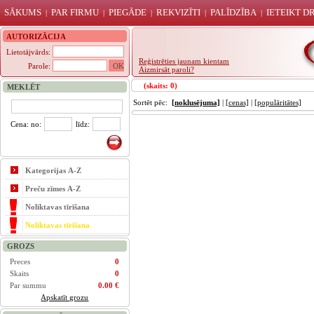
SĀKUMS
PAR FIRMU
PIEGĀDE
REKVIZĪTI
PALĪDZĪBA
IETEIKT 
|
|
|
|
|
AUTORIZĀCIJA
Lietotājvārds:
Reģistrēties jaunam kientam
Parole:
Aizmirsāt paroli?
(skaits: 0)
MEKLĒT
Sortēt pēc:
[noklusējuma]
|
[cenas]
|
[populāritātes]
Cena: no:
līdz:
Kategorijas A-Z
Preču zīmes A-Z
Noliktavas tīrīšana
Noliktavas tīrīšana
GROZS
Preces
0
Skaits
0
Par summu
0.00 €
Apskatīt grozu