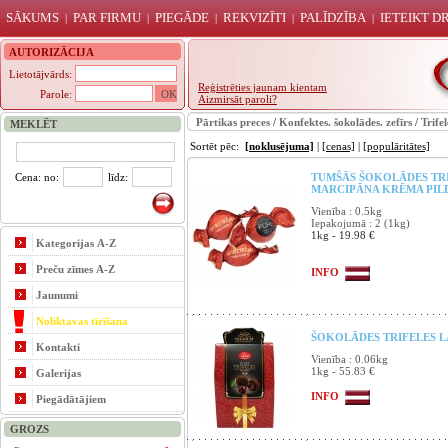
SĀKUMS
PAR FIRMU
PIEGĀDE
REKVIZĪTI
PALĪDZĪBA
IETEIKT 
|
|
|
|
|
AUTORIZĀCIJA
Lietotājvārds:
Reģistrēties jaunam kientam
Parole:
Aizmirsāt paroli?
Pārtikas preces
/
Konfektes. šokolādes. zefīrs
/
Trifel
MEKLĒT
Sortēt pēc:
[noklusējuma]
|
[cenas]
|
[populāritātes]
Cena: no:
līdz:
TUMŠĀS ŠOKOLĀDES TR
MARCIPĀNA KRĒMA PILD
Vienība : 0.5kg
Iepakojumā : 2 (1kg)
1kg - 19.98 €
Kategorijas A-Z
Preču zīmes A-Z
INFO
Jaunumi
Noliktavas tīrīšana
ŠOKOLĀDES TRIFELES LĀČ
Kontakti
Vienība : 0.06kg
1kg - 55.83 €
Galerijas
INFO
Piegādātājiem
GROZS