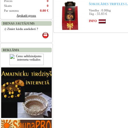
Preces
0
ŠOKOLĀDES TRIFELES LĀ
Skaits
0
Vienība : 0.06kg
Par summu
0.00 €
1kg - 55.83 €
Apskatīt grozu
INFO
DIENAS JAUTĀJUMS
:) Ziniet kādu anekdoti ?
REKLĀMA