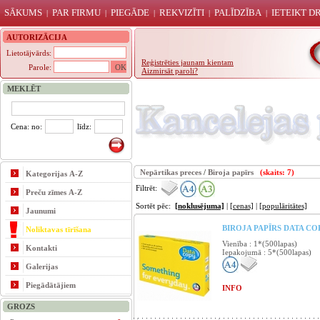
SĀKUMS
PAR FIRMU
PIEGĀDE
REKVIZĪTI
PALĪDZĪBA
IETEIKT 
|
|
|
|
|
AUTORIZĀCIJA
Lietotājvārds:
Reģistrēties jaunam kientam
Parole:
Aizmirsāt paroli?
MEKLĒT
Cena: no:
līdz:
Nepārtikas preces
/
Biroja papīrs
(skaits: 7)
Kategorijas A-Z
Filtrēt:
Preču zīmes A-Z
Sortēt pēc:
[noklusējuma]
|
[cenas]
|
[populāritātes]
Jaunumi
BIROJA PAPĪRS DATA COPY
Noliktavas tīrīšana
Vienība : 1*(500lapas)
Kontakti
Iepakojumā : 5*(500lapas)
Galerijas
Piegādātājiem
INFO
GROZS