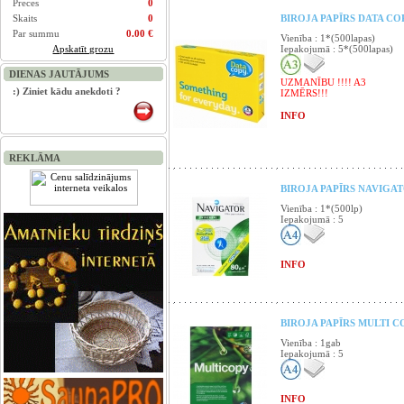
Preces
0
Skaits
0
BIROJA PAPĪRS DATA COPY
Par summu
0.00 €
Vienība : 1*(500lapas)
Apskatīt grozu
Iepakojumā : 5*(500lapas)
DIENAS JAUTĀJUMS
UZMANĪBU !!!! A3
:) Ziniet kādu anekdoti ?
IZMĒRS!!!
INFO
REKLĀMA
BIROJA PAPĪRS NAVIGATO
Vienība : 1*(500lp)
Iepakojumā : 5
INFO
BIROJA PAPĪRS MULTI CO
Vienība : 1gab
Iepakojumā : 5
INFO