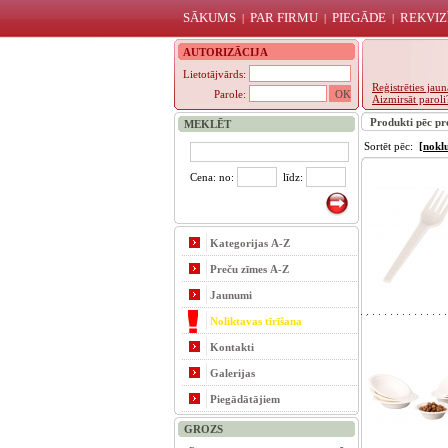
SĀKUMS
PAR FIRMU
PIEGĀDE
REKVIZ
|
|
|
AUTORIZĀCIJA
Lietotājvārds:
Reģistrēties ja
Parole:
Aizmirsāt paroli
Produkti pēc pr
MEKLĒT
Sortēt pēc:
[nokl
Cena: no:
līdz:
Kategorijas A-Z
Preču zīmes A-Z
Jaunumi
Noliktavas tīrīšana
Kontakti
Galerijas
Piegādātājiem
GROZS