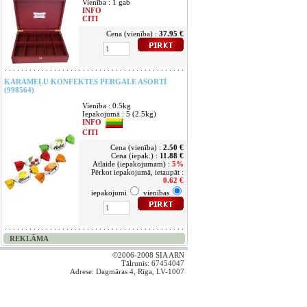
Vienība : 1 gab
INFO
CITI
Cena (vienība) :
37.95 €
KARAMEĻU KONFEKTES PERGALE ASORTI
(998564)
Vienība : 0.5kg
Iepakojumā : 5 (2.5kg)
INFO
CITI
Cena (vienība) :
2.50 €
Cena (iepak.) :
11.88 €
Atlaide (iepakojumam) :
5%
Pērkot iepakojumā, ietaupāt :
0.62 €
iepakojumi
vienības
REKLĀMA
©2006-2008 SIA ARN
Tālrunis:
67454047
Adrese: Dagmāras 4, Rīga, LV-1007