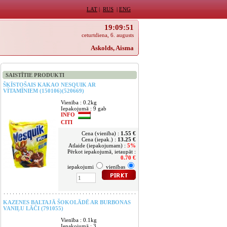
LAT
|
RUS
|
ENG
19:09:51
ceturtdiena, 6. augusts
Askolds, Aisma
SAISTĪTIE PRODUKTI
ŠĶĪSTOŠAIS KAKAO NESQUIK AR
VITAMĪNIEM (150106)(520669)
Vienība : 0.2kg
Iepakojumā : 9 gab
INFO
CITI
Cena (vienība) :
1.55 €
Cena (iepak.) :
13.25 €
Atlaide (iepakojumam) :
5%
Pērkot iepakojumā, ietaupāt :
0.70 €
iepakojumi
vienības
KAZENES BALTAJĀ ŠOKOLĀDĒ AR BURBONAS
VANIĻU LĀČI (791055)
Vienība : 0.1kg
Iepakojumā : 3