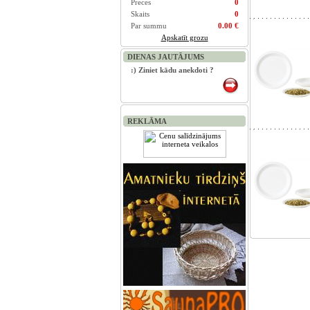
Preces
0
Skaits
0
Par summu
0.00 €
Apskatīt grozu
DIENAS JAUTĀJUMS
:) Ziniet kādu anekdoti ?
REKLĀMA