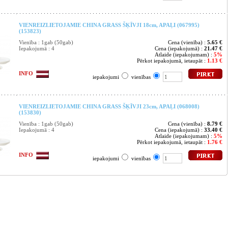
VIENREIZLIETOJAMIE CHINA GRASS ŠĶĪVJI 18cm, APAĻI (067995)
(153823)
Vienība : 1gab (50gab)
Cena (vienība) :
5.65 €
Iepakojumā : 4
Cena (iepakojumā) :
21.47 €
Atlaide (iepakojumam) :
5%
Pērkot iepakojumā, ietaupāt :
1.13 €
INFO
iepakojumi
vienības
VIENREIZLIETOJAMIE CHINA GRASS ŠĶĪVJI 23cm, APAĻI (068008)
(153830)
Vienība : 1gab (50gab)
Cena (vienība) :
8.79 €
Iepakojumā : 4
Cena (iepakojumā) :
33.40 €
Atlaide (iepakojumam) :
5%
Pērkot iepakojumā, ietaupāt :
1.76 €
INFO
iepakojumi
vienības