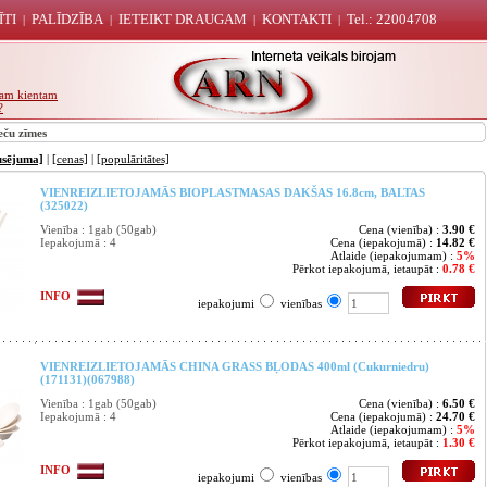
ĪTI
PALĪDZĪBA
IETEIKT DRAUGAM
KONTAKTI
Tel.: 22004708
|
|
|
|
unam kientam
?
eču zīmes
usējuma]
|
[cenas]
|
[populāritātes]
VIENREIZLIETOJAMĀS BIOPLASTMASAS DAKŠAS 16.8cm, BALTAS
(325022)
Vienība : 1gab (50gab)
Cena (vienība) :
3.90 €
Iepakojumā : 4
Cena (iepakojumā) :
14.82 €
Atlaide (iepakojumam) :
5%
Pērkot iepakojumā, ietaupāt :
0.78 €
INFO
iepakojumi
vienības
VIENREIZLIETOJAMĀS CHINA GRASS BĻODAS 400ml (Cukurniedru)
(171131)(067988)
Vienība : 1gab (50gab)
Cena (vienība) :
6.50 €
Iepakojumā : 4
Cena (iepakojumā) :
24.70 €
Atlaide (iepakojumam) :
5%
Pērkot iepakojumā, ietaupāt :
1.30 €
INFO
iepakojumi
vienības