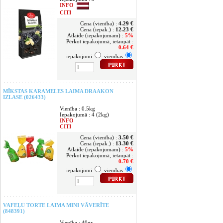
INFO
CITI
Cena (vienība) :
4.29 €
Cena (iepak.) :
12.23 €
Atlaide (iepakojumam) :
5%
Pērkot iepakojumā, ietaupāt :
0.64 €
iepakojumi
vienības
MĪKSTAS KARAMELES LAIMA DRAAKON
IZLASE (026433)
Vienība : 0.5kg
Iepakojumā : 4 (2kg)
INFO
CITI
Cena (vienība) :
3.50 €
Cena (iepak.) :
13.30 €
Atlaide (iepakojumam) :
5%
Pērkot iepakojumā, ietaupāt :
0.70 €
iepakojumi
vienības
VAFEĻU TORTE LAIMA MINI VĀVERĪTE
(848391)
Vienība : 40gr