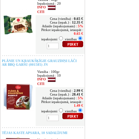
Iepakojumā : 20
INFO
CITI
Cena (vienība) :
0.65 €
Cena (iepak.) :
12.35 €
Atlaide (iepakojumam) :
5%
Pērkot iepakojumā, ietaupāt :
0.65 €
iepakojumi
vienības
PLĀNIE UN KRAUKŠĶĪGIE GRAUZDIŅI LĀČI
AR BBQ GARŠU (001585) JN
Vienība : 100gr
Iepakojumā : 10
INFO
CITI
Cena (vienība) :
2.99 €
Cena (iepak.) :
28.41 €
Atlaide (iepakojumam) :
5%
Pērkot iepakojumā, ietaupāt :
1.49 €
iepakojumi
vienības
TĒJAS KASTE APSARA, 10 SADALĪJUMI